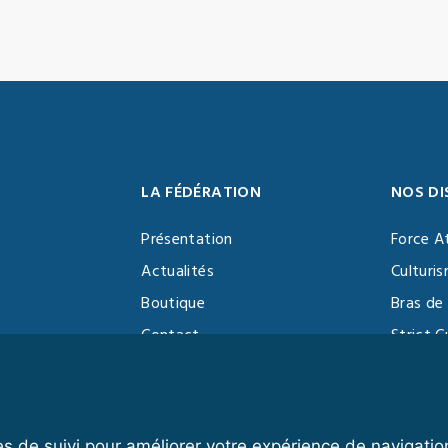
LA FÉDÉRATION
NOS DI
Présentation
Force A
Actualités
Culturi
Boutique
Bras de 
Contact
Strict C
Vidéothèque
Function
Devenir partenaire
Kettlebe
es de suivi pour améliorer votre expérience de navigatio