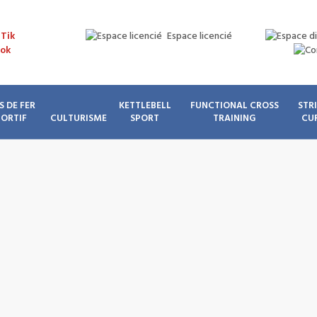
Espace licencié
S DE FER
KETTLEBELL
FUNCTIONAL CROSS
STR
PORTIF
CULTURISME
SPORT
TRAINING
CU