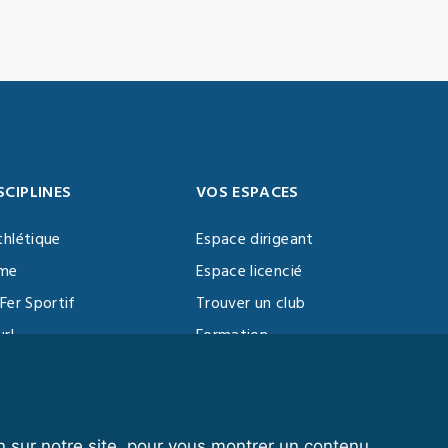
SCIPLINES
VOS ESPACES
thlétique
Espace dirigeant
sme
Espace licencié
Fer Sportif
Trouver un club
url
Formation
al Training
ll
n sur notre site, pour vous montrer un contenu