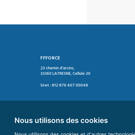
FFFORCE
23 chemin d'arcins,
33360 LATRESNE, Cellule 20
Siret : 812 876 407 00048
Contact :
Tél. : 05 47 74 09 04
Mail : contact@ffforce.fr
Nous utilisons des cookies
Nous utilisons des cookies et d'autres technologi