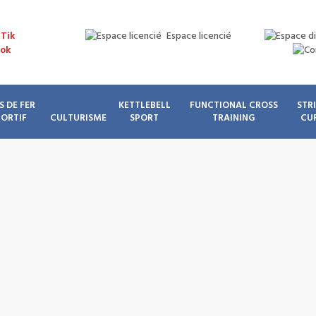
Espace licencié
S DE FER
KETTLEBELL
FUNCTIONAL CROSS
STR
PORTIF
CULTURISME
SPORT
TRAINING
CU