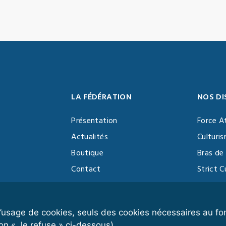
LA FÉDÉRATION
NOS DI
Présentation
Force A
Actualités
Culturi
Boutique
Bras de 
Contact
Strict C
Vidéothèque
Function
Devenir partenaire
Kettlebe
r l’usage de cookies, seuls des cookies nécessaires au 
on « Je refuse » ci-dessous).