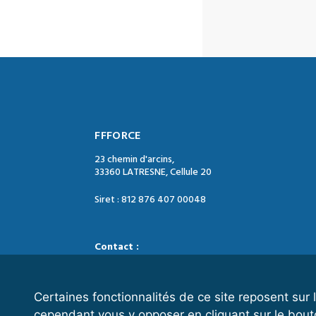
FFFORCE
23 chemin d'arcins,
33360 LATRESNE, Cellule 20
Siret : 812 876 407 00048
Contact :
Tél. : 05 47 74 09 04
Mail : contact@ffforce.fr
Certaines fonctionnalités de ce site reposent su
cependant vous y opposer en cliquant sur le bout