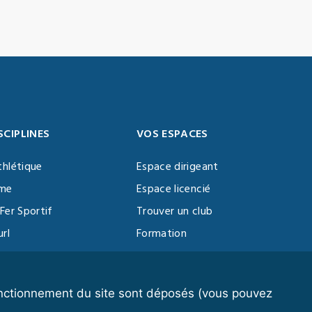
SCIPLINES
VOS ESPACES
thlétique
Espace dirigeant
sme
Espace licencié
Fer Sportif
Trouver un club
url
Formation
al Training
ll
fonctionnement du site sont déposés (vous pouvez