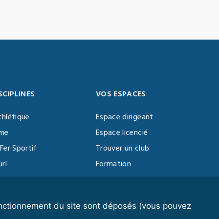
SCIPLINES
VOS ESPACES
thlétique
Espace dirigeant
sme
Espace licencié
Fer Sportif
Trouver un club
url
Formation
al Training
ll
fonctionnement du site sont déposés (vous pouvez