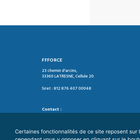
FFFORCE
23 chemin d'arcins,
33360 LATRESNE, Cellule 20
Siret : 812 876 407 00048
Contact :
Tél. : 05 47 74 09 04
Mail : contact@ffforce.fr
Certaines fonctionnalités de ce site reposent su
cependant vous y opposer en cliquant sur le bout