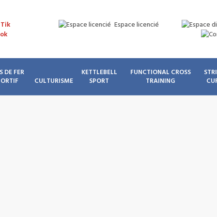
Espace licencié
S DE FER
KETTLEBELL
FUNCTIONAL CROSS
STR
PORTIF
CULTURISME
SPORT
TRAINING
CU