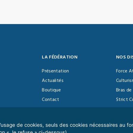
LA FÉDÉRATION
NOS DI
Présentation
Force A
Actualités
Culturi
Boutique
Bras de 
Contact
Strict C
Vidéothèque
Function
Devenir partenaire
Kettlebe
r l’usage de cookies, seuls des cookies nécessaires au 
on « Je refuse » ci-dessous).