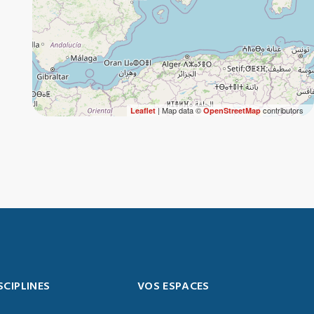
| Map data ©
contributors
Leaflet
OpenStreetMap
SCIPLINES
VOS ESPACES