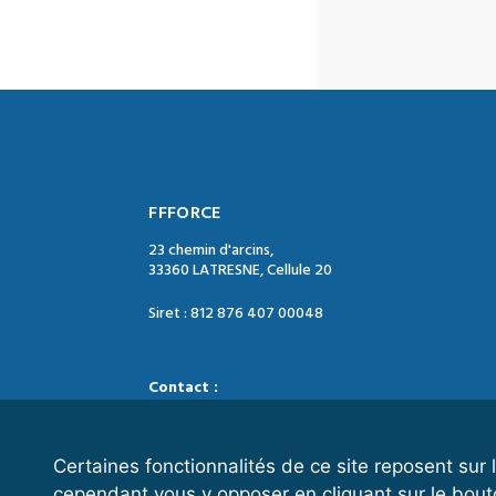
FFFORCE
23 chemin d'arcins,
33360 LATRESNE, Cellule 20
Siret : 812 876 407 00048
Contact :
Tél. : 05 47 74 09 04
Mail : contact@ffforce.fr
Certaines fonctionnalités de ce site reposent su
cependant vous y opposer en cliquant sur le bout