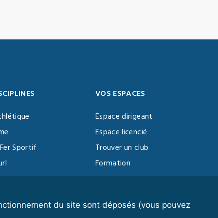
SCIPLINES
VOS ESPACES
thlétique
Espace dirigeant
sme
Espace licencié
Fer Sportif
Trouver un club
url
Formation
al Training
ll
fonctionnement du site sont déposés (vous pouvez