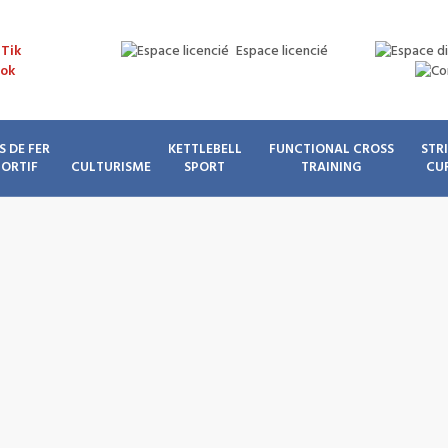
Espace licencié
S DE FER
KETTLEBELL
FUNCTIONAL CROSS
STR
PORTIF
CULTURISME
SPORT
TRAINING
CU