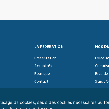
LA FÉDÉRATION
NOS DI
Présentation
Force A
Actualités
Culturi
Boutique
Bras de 
Contact
Strict C
Vidéothèque
Function
Devenir partenaire
Kettlebe
r l’usage de cookies, seuls des cookies nécessaires au 
on « Je refuse » ci-dessous).