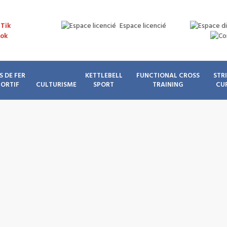
Espace licencié
S DE FER
KETTLEBELL
FUNCTIONAL CROSS
STR
PORTIF
CULTURISME
SPORT
TRAINING
CU