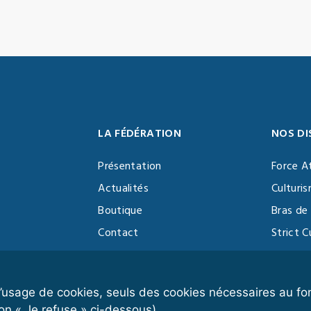
LA FÉDÉRATION
NOS DI
Présentation
Force A
Actualités
Culturi
Boutique
Bras de 
Contact
Strict C
Vidéothèque
Function
Devenir partenaire
Kettlebe
r l’usage de cookies, seuls des cookies nécessaires au 
on « Je refuse » ci-dessous).