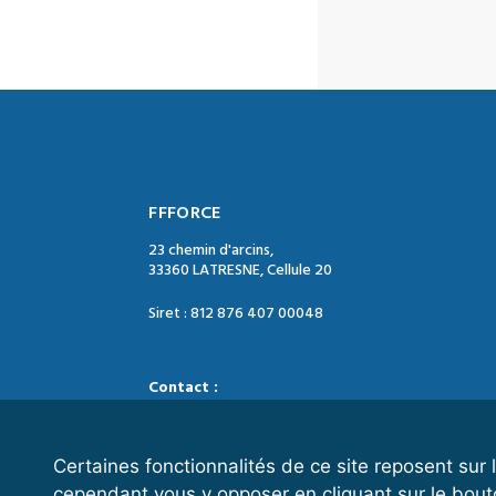
FFFORCE
23 chemin d'arcins,
33360 LATRESNE, Cellule 20
Siret : 812 876 407 00048
Contact :
Tél. : 05 47 74 09 04
Mail : contact@ffforce.fr
Certaines fonctionnalités de ce site reposent su
cependant vous y opposer en cliquant sur le bout