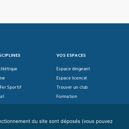
SCIPLINES
VOS ESPACES
thlétique
Espace dirigeant
sme
Espace licencié
Fer Sportif
Trouver un club
url
Formation
al Training
ll
fonctionnement du site sont déposés (vous pouvez