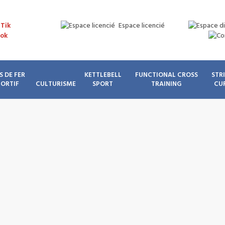
Espace licencié
S DE FER
KETTLEBELL
FUNCTIONAL CROSS
STR
PORTIF
CULTURISME
SPORT
TRAINING
CU