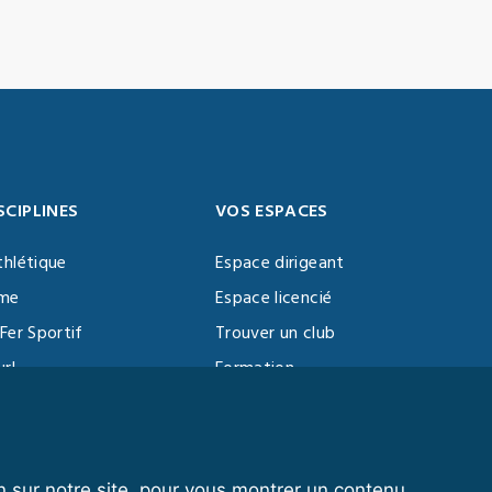
SCIPLINES
VOS ESPACES
thlétique
Espace dirigeant
sme
Espace licencié
Fer Sportif
Trouver un club
url
Formation
al Training
ll
n sur notre site, pour vous montrer un contenu