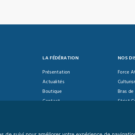
LA FÉDÉRATION
NOS DI
Présentation
Force A
Actualités
Culturi
Boutique
Bras de 
Contact
Strict C
Vidéothèque
Function
Devenir partenaire
Kettlebe
es de suivi pour améliorer votre expérience de navigatio