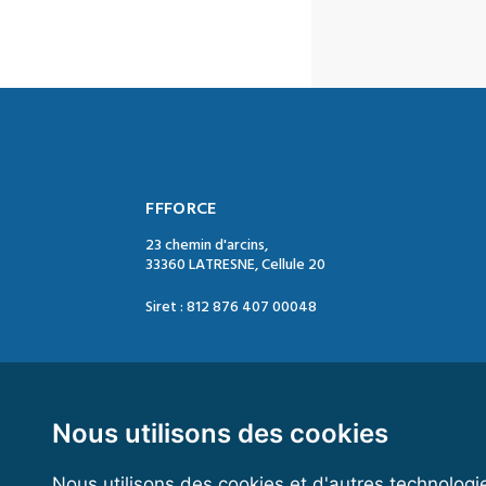
FFFORCE
23 chemin d'arcins,
33360 LATRESNE, Cellule 20
Siret : 812 876 407 00048
Contact :
Tél. : 05 47 74 09 04
Mail : contact@ffforce.fr
Nous utilisons des cookies
Nous utilisons des cookies et d'autres technologi