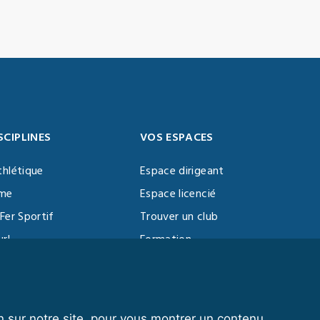
SCIPLINES
VOS ESPACES
thlétique
Espace dirigeant
sme
Espace licencié
Fer Sportif
Trouver un club
url
Formation
al Training
ll
n sur notre site, pour vous montrer un contenu