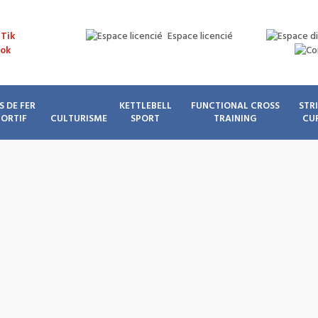
Espace licencié
S DE FER
KETTLEBELL
FUNCTIONAL CROSS
STR
PORTIF
CULTURISME
SPORT
TRAINING
CU