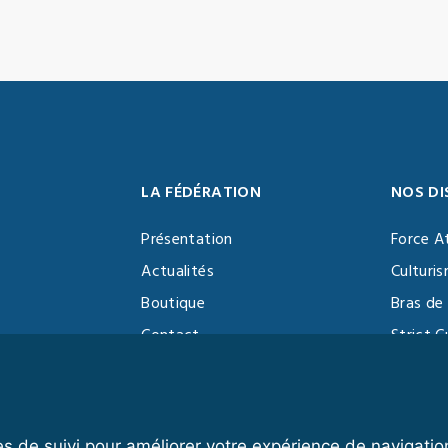
LA FÉDÉRATION
NOS DI
Présentation
Force A
Actualités
Culturi
Boutique
Bras de 
Contact
Strict C
Vidéothèque
Function
Devenir partenaire
Kettlebe
es de suivi pour améliorer votre expérience de navigatio