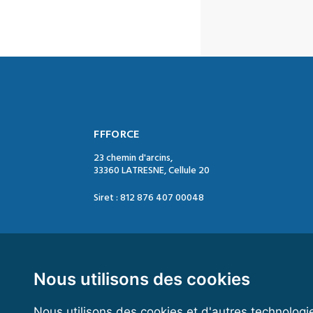
FFFORCE
23 chemin d'arcins,
33360 LATRESNE, Cellule 20
Siret : 812 876 407 00048
Contact :
Tél. : 05 47 74 09 04
Mail : contact@ffforce.fr
Nous utilisons des cookies
Nous utilisons des cookies et d'autres technologi