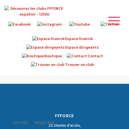
Espace licencié
Espace dirigeants
Boutique
Contact
Trouver un club
FFFORCE
>
ACCUEIL
RESULTATS
23 chemin d'arcins,