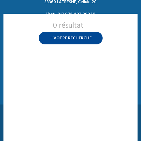
33360 LATRESNE, Cellule 20
Siret : 812 876 407 00048
0 résultat
Nouvelle
recherch
Contact :
+ VOTRE RECHERCHE
Tél. : 05 47 74 09 04
?
Mail : contact@ffforce.fr
Horaires d’ouverture :
Du mardi au jeudi
Entre 13h00 et 17h00