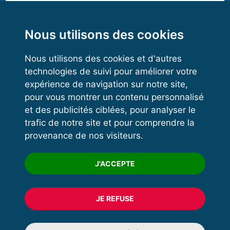
Functional Training
Kettlebell
Nous utilisons des cookies
LIGUE DE FORCE OCCITANIE
Nous utilisons des cookies et d'autres
technologies de suivi pour améliorer votre
Président :
M Sylvain GIROT
VOS ESPACES
expérience de navigation sur notre site,
Adresse :
88 LA CAMINADE
pour vous montrer un contenu personnalisé
81350 SAUSSENAC
Espace dirigeant
et des publicités ciblées, pour analyser le
Espace licencié
Mail :
Envoyer un mail
trafic de notre site et pour comprendre la
Téléphone :
0771756018
provenance de nos visiteurs.
Trouver un club
Formation
J'ACCEPTE
Désolé, il n'y a pas de résultat pour votre recherche.
JE REFUSE
© 2020 FFFORCE Tous droits réservés
Mentions légales