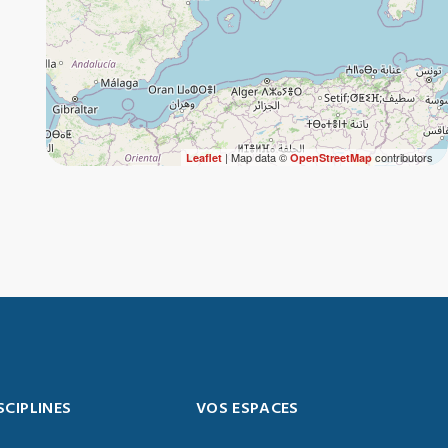
| Map data ©
contributors
Leaflet
OpenStreetMap
SCIPLINES
VOS ESPACES