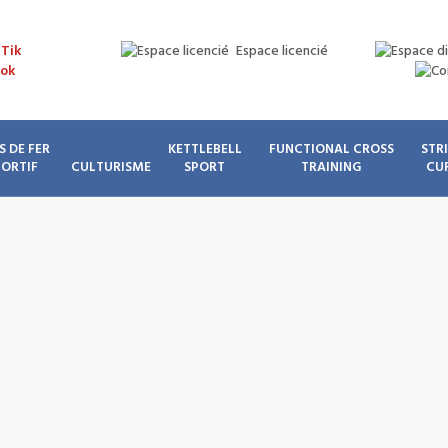
Espace licencié
S DE FER
KETTLEBELL
FUNCTIONAL CROSS
STR
PORTIF
CULTURISME
SPORT
TRAINING
CU