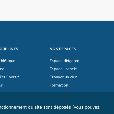
SCIPLINES
VOS ESPACES
thlétique
Espace dirigeant
sme
Espace licencié
Fer Sportif
Trouver un club
url
Formation
al Training
ll
fonctionnement du site sont déposés (vous pouvez