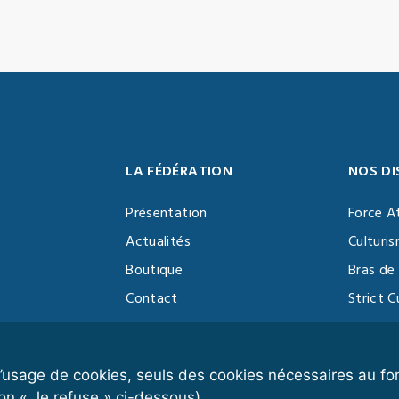
LA FÉDÉRATION
NOS DI
Présentation
Force A
Actualités
Culturi
Boutique
Bras de 
Contact
Strict C
Vidéothèque
Function
Devenir partenaire
Kettlebe
r l’usage de cookies, seuls des cookies nécessaires au 
on « Je refuse » ci-dessous).