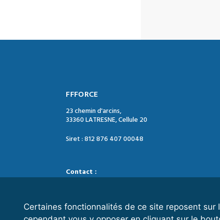
FFFORCE
23 chemin d'arcins,
33360 LATRESNE, Cellule 20
Siret : 812 876 407 00048
Contact :
Tél. : 05 47 74 09 04
Mail : contact@ffforce.fr
Certaines fonctionnalités de ce site reposent su
cependant vous y opposer en cliquant sur le bout