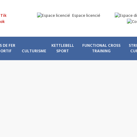
Espace licencié
S DE FER
KETTLEBELL
FUNCTIONAL CROSS
STR
PORTIF
CULTURISME
SPORT
TRAINING
CU