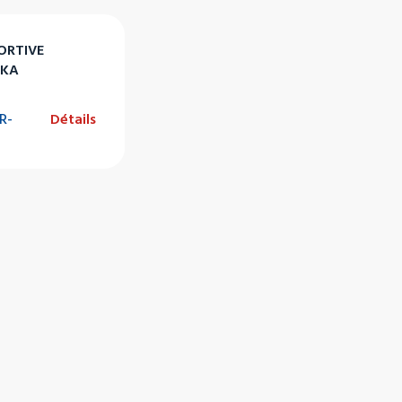
ORTIVE
HKA
R-
Détails