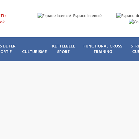
Espace licencié
S DE FER
KETTLEBELL
FUNCTIONAL CROSS
STR
PORTIF
CULTURISME
SPORT
TRAINING
CU