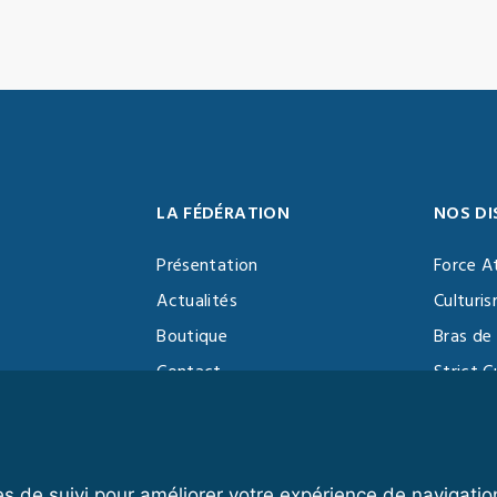
LA FÉDÉRATION
NOS DI
Présentation
Force A
Actualités
Culturi
Boutique
Bras de 
Contact
Strict C
Vidéothèque
Function
Devenir partenaire
Kettlebe
es de suivi pour améliorer votre expérience de navigatio