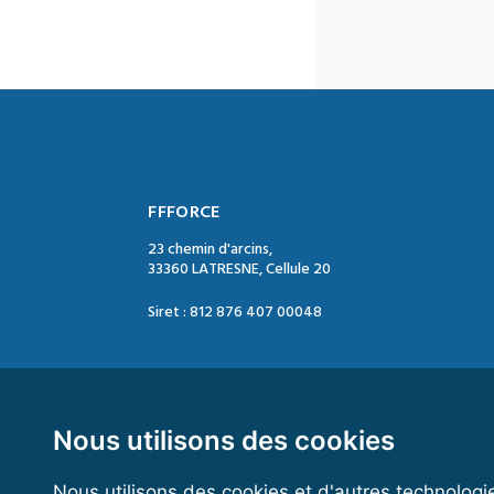
FFFORCE
23 chemin d'arcins,
33360 LATRESNE, Cellule 20
Siret : 812 876 407 00048
Contact :
Tél. : 05 47 74 09 04
Mail : contact@ffforce.fr
Nous utilisons des cookies
Nous utilisons des cookies et d'autres technologi