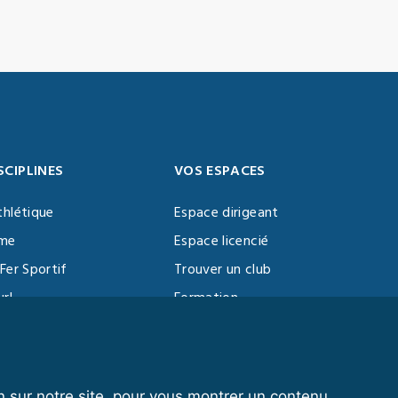
SCIPLINES
VOS ESPACES
thlétique
Espace dirigeant
sme
Espace licencié
Fer Sportif
Trouver un club
url
Formation
al Training
ll
n sur notre site, pour vous montrer un contenu