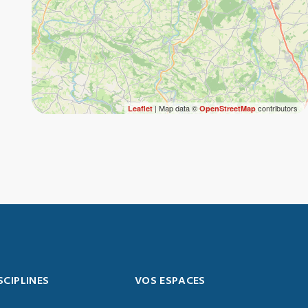
| Map data ©
contributors
Leaflet
OpenStreetMap
SCIPLINES
VOS ESPACES