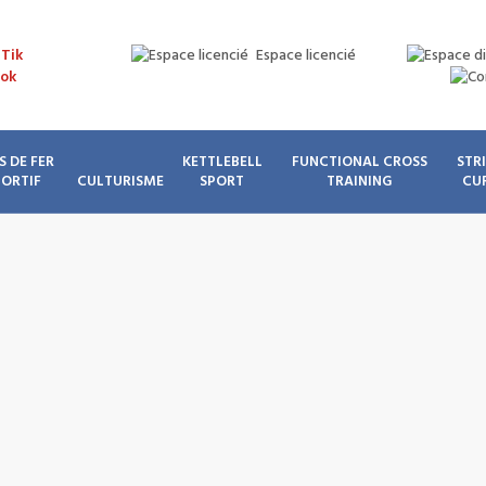
Espace licencié
S DE FER
KETTLEBELL
FUNCTIONAL CROSS
STR
PORTIF
CULTURISME
SPORT
TRAINING
CU