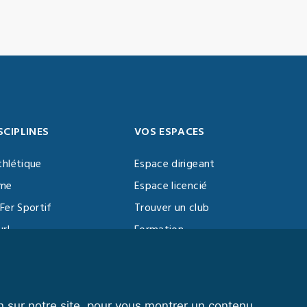
SCIPLINES
VOS ESPACES
thlétique
Espace dirigeant
sme
Espace licencié
Fer Sportif
Trouver un club
url
Formation
al Training
ll
n sur notre site, pour vous montrer un contenu