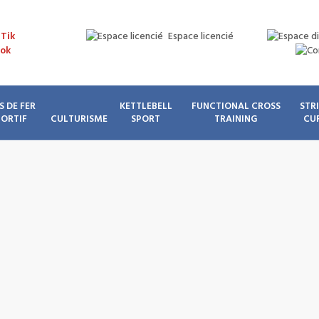
Espace licencié
S DE FER
KETTLEBELL
FUNCTIONAL CROSS
STR
PORTIF
CULTURISME
SPORT
TRAINING
CU