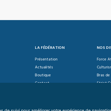
LA FÉDÉRATION
NOS DI
Présentation
Force A
Actualités
Culturi
Boutique
Bras de 
Contact
Strict C
Vidéothèque
Function
Devenir partenaire
Kettlebe
es de suivi pour améliorer votre expérience de navigatio