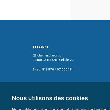
FFFORCE
23 chemin d'arcins,
33360 LATRESNE, Cellule 20
Siret : 812 876 407 00048
Contact :
Tél. : 05 47 74 09 04
Mail : contact@ffforce.fr
Nous utilisons des cookies
Nous utilisons des cookies et d'autres technologi