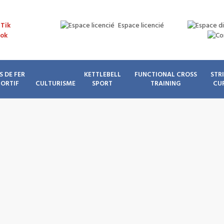
Espace licencié
S DE FER
KETTLEBELL
FUNCTIONAL CROSS
STR
PORTIF
CULTURISME
SPORT
TRAINING
CU