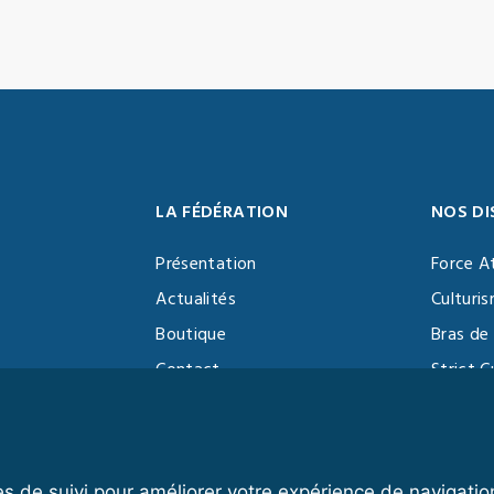
LA FÉDÉRATION
NOS DI
Présentation
Force A
Actualités
Culturi
Boutique
Bras de 
Contact
Strict C
Vidéothèque
Function
Devenir partenaire
Kettlebe
es de suivi pour améliorer votre expérience de navigatio