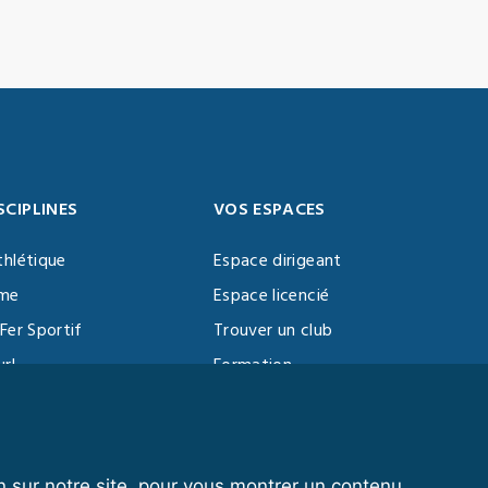
SCIPLINES
VOS ESPACES
thlétique
Espace dirigeant
sme
Espace licencié
Fer Sportif
Trouver un club
url
Formation
al Training
ll
n sur notre site, pour vous montrer un contenu