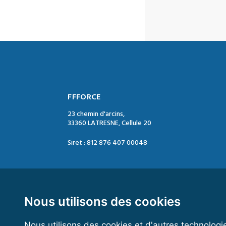
FFFORCE
23 chemin d'arcins,
33360 LATRESNE, Cellule 20
Siret : 812 876 407 00048
Contact :
Tél. : 05 47 74 09 04
Mail : contact@ffforce.fr
Nous utilisons des cookies
Nous utilisons des cookies et d'autres technologi