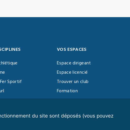
SCIPLINES
VOS ESPACES
thlétique
Espace dirigeant
sme
Espace licencié
Fer Sportif
Trouver un club
url
Formation
al Training
ll
fonctionnement du site sont déposés (vous pouvez