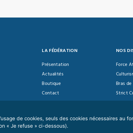
LA FÉDÉRATION
NOS DI
Présentation
Force A
Actualités
Culturi
Boutique
Bras de 
Contact
Strict C
Vidéothèque
Function
Devenir partenaire
Kettlebe
r l’usage de cookies, seuls des cookies nécessaires au 
on « Je refuse » ci-dessous).