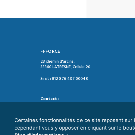
FFFORCE
23 chemin d'arcins,
33360 LATRESNE, Cellule 20
Siret : 812 876 407 00048
Contact :
Tél. : 05 47 74 09 04
Mail : contact@ffforce.fr
Certaines fonctionnalités de ce site reposent su
cependant vous y opposer en cliquant sur le bout
Horaires d’ouverture :