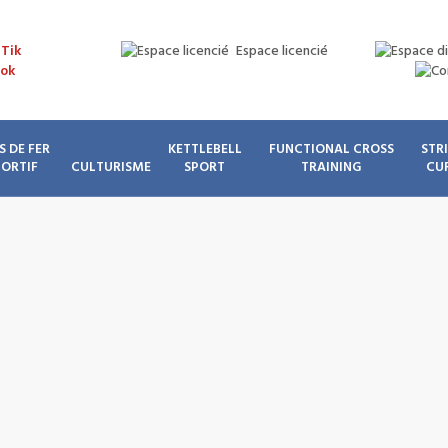
Espace licencié
S DE FER
KETTLEBELL
FUNCTIONAL CROSS
STR
PORTIF
CULTURISME
SPORT
TRAINING
CU