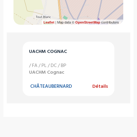
| Map data ©
contributors
Leaflet
OpenStreetMap
UACHM COGNAC
/ FA / PL / DC / BP
UACHM Cognac
CHÂTEAUBERNARD
Détails