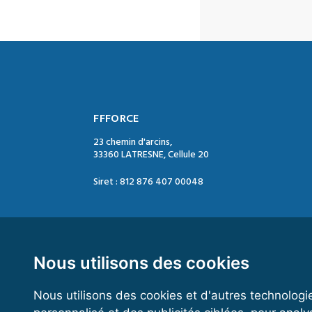
FFFORCE
23 chemin d'arcins,
33360 LATRESNE, Cellule 20
Siret : 812 876 407 00048
Contact :
Tél. : 05 47 74 09 04
Mail : contact@ffforce.fr
Nous utilisons des cookies
Nous utilisons des cookies et d'autres technologi
Horaires d’ouverture :