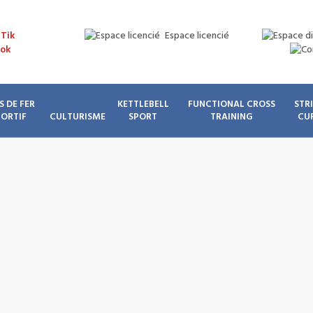
Espace licencié
S DE FER
KETTLEBELL
FUNCTIONAL CROSS
STR
PORTIF
CULTURISME
SPORT
TRAINING
CU