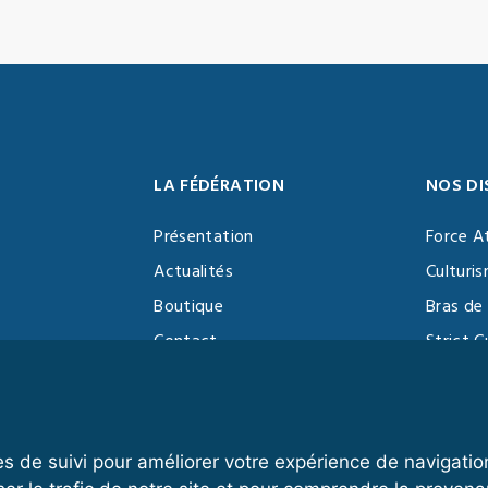
LA FÉDÉRATION
NOS DI
Présentation
Force A
Actualités
Culturi
Boutique
Bras de 
Contact
Strict C
Vidéothèque
Function
Devenir partenaire
Kettlebe
es de suivi pour améliorer votre expérience de navigatio