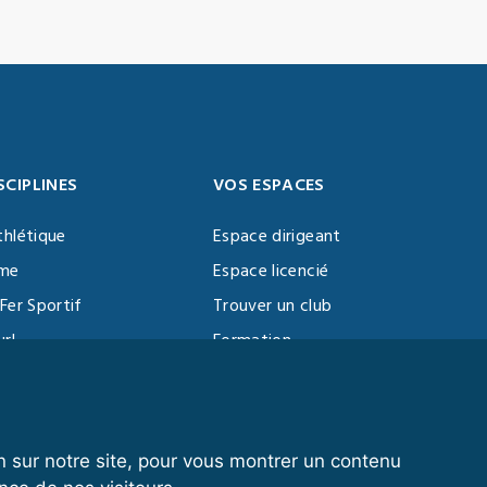
SCIPLINES
VOS ESPACES
thlétique
Espace dirigeant
sme
Espace licencié
Fer Sportif
Trouver un club
url
Formation
al Training
ll
n sur notre site, pour vous montrer un contenu