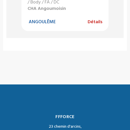
/ Body / FA / DC
CHA Angoumoisin
ANGOULÊME
Détails
FFFORCE
23 chemin d'arcins,