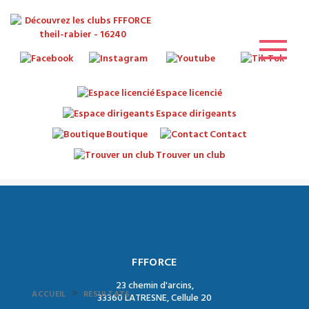
Espace licencié
Espace dirigeants
Boutique
Contact
Trouver un club
FFFORCE
23 chemin d'arcins,
>
ACCUEIL
RESULTATS
33360 LATRESNE, Cellule 20