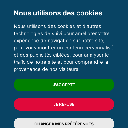
Functional Training
Kettlebell
Nous utilisons des cookies
Nous utilisons des cookies et d'autres
LIGUE DE FORCE NOUVELLE-AQUITAINE
technologies de suivi pour améliorer votre
VOS ESPACES
expérience de navigation sur notre site,
Président :
Mme Florence LECCESE
pour vous montrer un contenu personnalisé
Adresse :
2 de l'université
Espace dirigeant
et des publicités ciblées, pour analyser le
33400 TALENCE
Espace licencié
trafic de notre site et pour comprendre la
Mail :
Envoyer un mail
provenance de nos visiteurs.
Trouver un club
Formation
J'ACCEPTE
Désolé, il n'y a pas de résultat pour votre recherche.
JE REFUSE
© 2020 FFFORCE Tous droits réservés
Mentions légales
CHANGER MES PRÉFÉRENCES
Plan du site