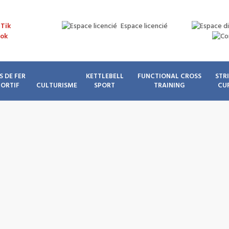
Espace licencié
S DE FER
KETTLEBELL
FUNCTIONAL CROSS
STR
PORTIF
CULTURISME
SPORT
TRAINING
CU