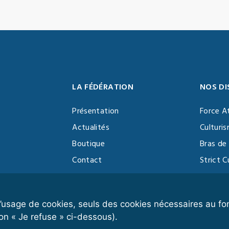
LA FÉDÉRATION
NOS DI
Présentation
Force A
Actualités
Culturi
Boutique
Bras de 
Contact
Strict C
Vidéothèque
Function
Devenir partenaire
Kettlebe
r l’usage de cookies, seuls des cookies nécessaires au 
on « Je refuse » ci-dessous).