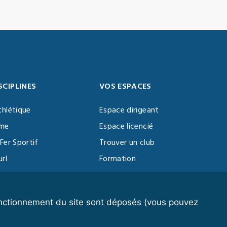
SCIPLINES
VOS ESPACES
thlétique
Espace dirigeant
sme
Espace licencié
Fer Sportif
Trouver un club
url
Formation
al Training
ll
fonctionnement du site sont déposés (vous pouvez