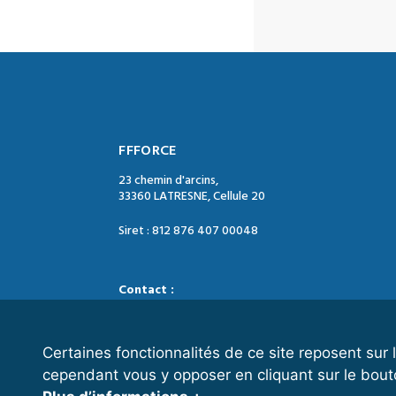
FFFORCE
23 chemin d'arcins,
33360 LATRESNE, Cellule 20
Siret : 812 876 407 00048
Contact :
Tél. : 05 47 74 09 04
Mail : contact@ffforce.fr
Certaines fonctionnalités de ce site reposent su
cependant vous y opposer en cliquant sur le bout
Horaires d’ouverture :