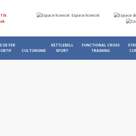
Espace licencié
S DE FER
KETTLEBELL
FUNCTIONAL CROSS
STR
PORTIF
CULTURISME
SPORT
TRAINING
CU