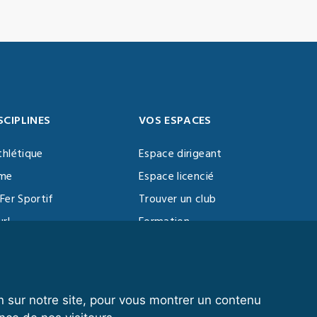
SCIPLINES
VOS ESPACES
thlétique
Espace dirigeant
sme
Espace licencié
Fer Sportif
Trouver un club
url
Formation
al Training
ll
n sur notre site, pour vous montrer un contenu