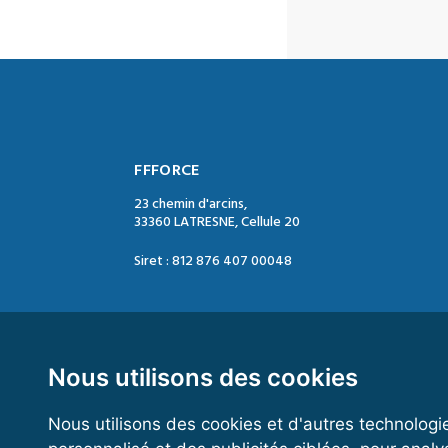
FFFORCE
23 chemin d'arcins,
33360 LATRESNE, Cellule 20
Siret : 812 876 407 00048
Contact :
Tél. : 05 47 74 09 04
Mail : contact@ffforce.fr
Nous utilisons des cookies
Nous utilisons des cookies et d'autres technologi
Horaires d’ouverture :