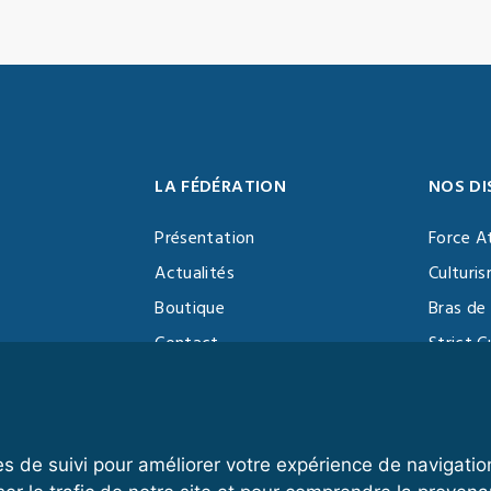
LA FÉDÉRATION
NOS DI
Présentation
Force A
Actualités
Culturi
Boutique
Bras de 
Contact
Strict C
Vidéothèque
Function
Devenir partenaire
Kettlebe
es de suivi pour améliorer votre expérience de navigatio