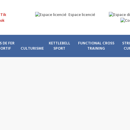
Espace licencié
S DE FER
KETTLEBELL
FUNCTIONAL CROSS
STR
PORTIF
CULTURISME
SPORT
TRAINING
CU