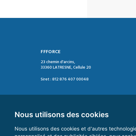
FFFORCE
23 chemin d'arcins,
33360 LATRESNE, Cellule 20
Siret : 812 876 407 00048
Contact :
Tél. : 05 47 74 09 04
Mail : contact@ffforce.fr
Nous utilisons des cookies
Nous utilisons des cookies et d'autres technologi
Horaires d’ouverture :