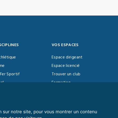
SCIPLINES
VOS ESPACES
thlétique
Espace dirigeant
sme
Espace licencié
Fer Sportif
Trouver un club
url
Formation
al Training
ll
n sur notre site, pour vous montrer un contenu