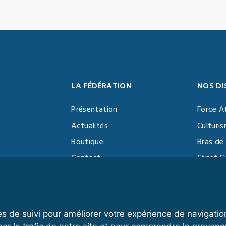
LA FÉDÉRATION
NOS DI
Présentation
Force A
Actualités
Culturi
Boutique
Bras de 
Contact
Strict C
Vidéothèque
Function
Devenir partenaire
Kettlebe
es de suivi pour améliorer votre expérience de navigatio