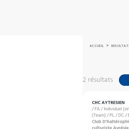
>
ACCUEIL
RESULTAT
2 résultats
CHC AYTRESIEN
/ FA / Individuel (si
(Team) / PL / DC /
Club D'haltérophi
culturiste Ayrési