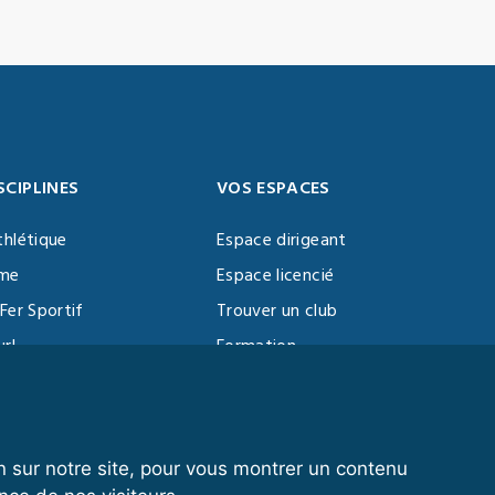
SCIPLINES
VOS ESPACES
thlétique
Espace dirigeant
sme
Espace licencié
Fer Sportif
Trouver un club
url
Formation
al Training
ll
n sur notre site, pour vous montrer un contenu