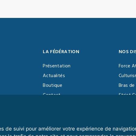
LA FÉDÉRATION
NOS DI
Présentation
Force A
Actualités
Culturi
Boutique
Bras de 
Contact
Strict C
Vidéothèque
Function
Devenir partenaire
Kettlebe
es de suivi pour améliorer votre expérience de navigatio