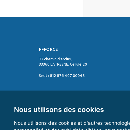
FFFORCE
23 chemin d'arcins,
33360 LATRESNE, Cellule 20
Siret : 812 876 407 00048
Contact :
Tél. : 05 47 74 09 04
Mail : contact@ffforce.fr
Nous utilisons des cookies
Nous utilisons des cookies et d'autres technologi
Horaires d’ouverture :