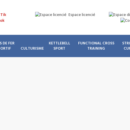
Espace licencié
S DE FER
KETTLEBELL
FUNCTIONAL CROSS
STR
PORTIF
CULTURISME
SPORT
TRAINING
CU