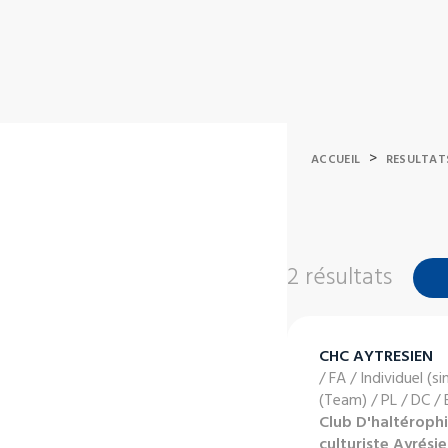
>
ACCUEIL
RESULTAT
2 résultats
CHC AYTRESIEN
/ FA / Individuel (si
(Team) / PL / DC /
Club D'haltérophi
culturiste Ayrési