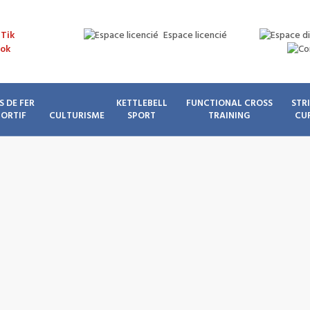
Espace licencié
S DE FER
KETTLEBELL
FUNCTIONAL CROSS
STR
PORTIF
CULTURISME
SPORT
TRAINING
CU