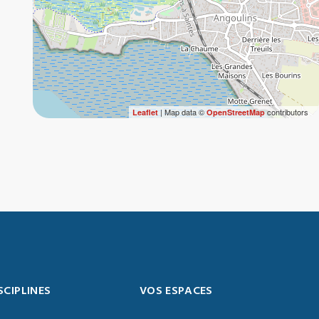
| Map data ©
contributors
Leaflet
OpenStreetMap
SCIPLINES
VOS ESPACES