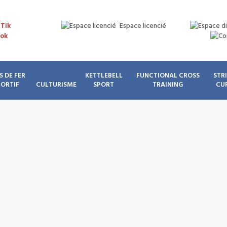
Espace licencié
S DE FER
KETTLEBELL
FUNCTIONAL CROSS
STR
PORTIF
CULTURISME
SPORT
TRAINING
CU