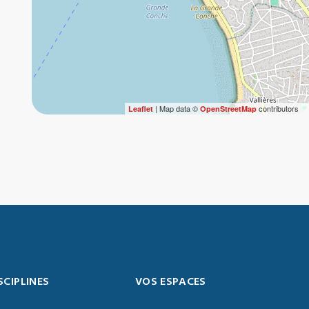
| Map data ©
contributors
Leaflet
OpenStreetMap
SCIPLINES
VOS ESPACES