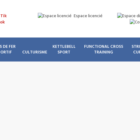
Espace licencié
S DE FER
KETTLEBELL
FUNCTIONAL CROSS
STR
PORTIF
CULTURISME
SPORT
TRAINING
CU