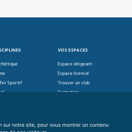
SCIPLINES
VOS ESPACES
thlétique
Espace dirigeant
sme
Espace licencié
Fer Sportif
Trouver un club
url
Formation
al Training
ll
n sur notre site, pour vous montrer un contenu