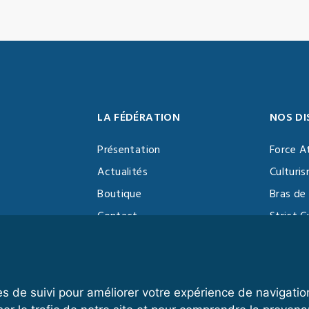
LA FÉDÉRATION
NOS DI
Présentation
Force A
Actualités
Culturi
Boutique
Bras de 
Contact
Strict C
Vidéothèque
Function
Devenir partenaire
Kettlebe
es de suivi pour améliorer votre expérience de navigatio