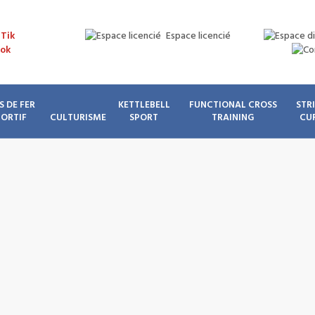
Espace licencié
S DE FER
KETTLEBELL
FUNCTIONAL CROSS
STR
PORTIF
CULTURISME
SPORT
TRAINING
CU