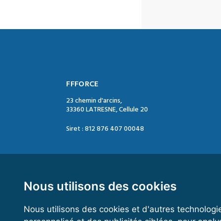
FFFORCE
23 chemin d'arcins,
33360 LATRESNE, Cellule 20
Siret : 812 876 407 00048
Contact :
Tél. : 05 47 74 09 04
Mail : contact@ffforce.fr
Nous utilisons des cookies
Nous utilisons des cookies et d'autres technologi
Horaires d’ouverture :