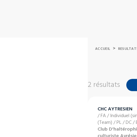
>
ACCUEIL
RESULTAT
2 résultats
CHC AYTRESIEN
/ FA / Individuel (si
(Team) / PL / DC /
Club D'haltérophi
culturiste Ayrési