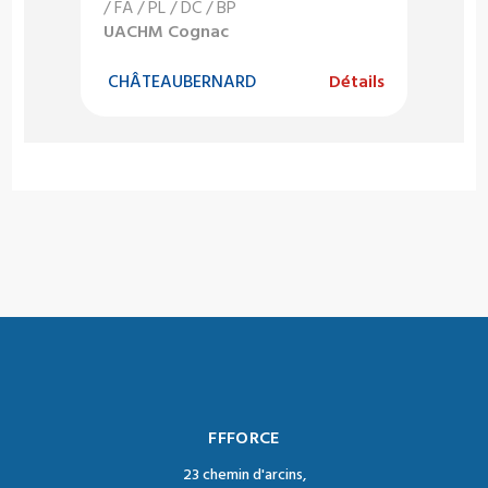
/ FA / PL / DC / BP
UACHM Cognac
CHÂTEAUBERNARD
Détails
FFFORCE
23 chemin d'arcins,