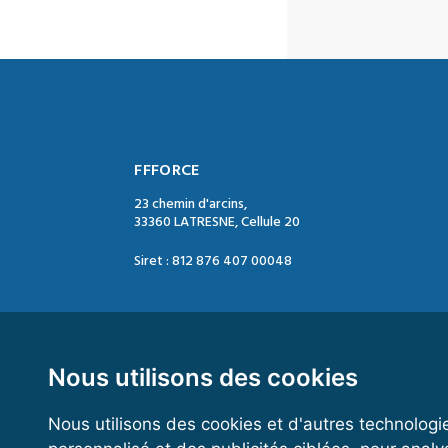
FFFORCE
23 chemin d'arcins,
33360 LATRESNE, Cellule 20
Siret : 812 876 407 00048
Contact :
Tél. : 05 47 74 09 04
Mail : contact@ffforce.fr
Nous utilisons des cookies
Nous utilisons des cookies et d'autres technologi
Horaires d’ouverture :