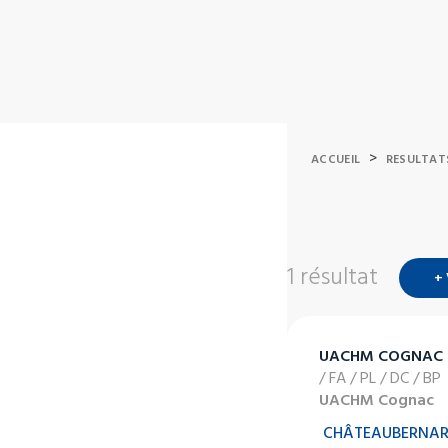
>
ACCUEIL
RESULTAT
1 résultat
+
UACHM COGNAC
/ FA / PL / DC / BP
UACHM Cognac
CHÂTEAUBERNA