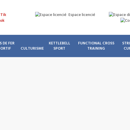
Espace licencié
S DE FER
KETTLEBELL
FUNCTIONAL CROSS
STR
PORTIF
CULTURISME
SPORT
TRAINING
CU