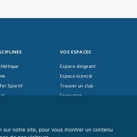
SCIPLINES
VOS ESPACES
thlétique
Espace dirigeant
sme
Espace licencié
Fer Sportif
Trouver un club
url
Formation
al Training
ll
n sur notre site, pour vous montrer un contenu