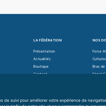
LA FÉDÉRATION
NOS DI
Présentation
Force A
Actualités
Culturi
Boutique
Bras de 
Contact
Strict C
Vidéothèque
Function
Devenir partenaire
Kettlebe
es de suivi pour améliorer votre expérience de navigatio