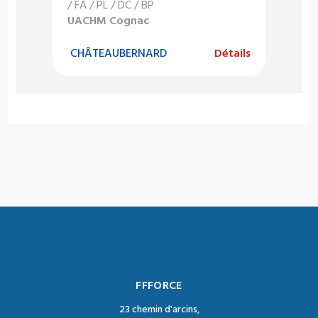
/ FA / PL / DC / BP
UACHM Cognac
CHÂTEAUBERNARD
Détails
FFFORCE
23 chemin d'arcins,