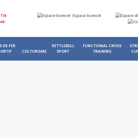
Espace licencié
S DE FER
KETTLEBELL
FUNCTIONAL CROSS
STR
PORTIF
CULTURISME
SPORT
TRAINING
CU