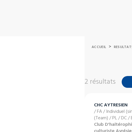
>
ACCUEIL
RESULTAT
2 résultats
CHC AYTRESIEN
/ FA / Individuel (si
(Team) / PL / DC /
Club D'haltérophi
culturiste Ayrési