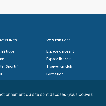
SCIPLINES
VOS ESPACES
thlétique
Espace dirigeant
sme
Espace licencié
Fer Sportif
Trouver un club
url
Formation
al Training
ll
fonctionnement du site sont déposés (vous pouvez