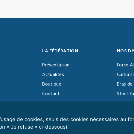
LA FÉDÉRATION
NOS DI
Présentation
Force A
Actualités
Culturi
Boutique
Bras de 
Contact
Strict C
Vidéothèque
Function
Devenir partenaire
Kettlebe
r l’usage de cookies, seuls des cookies nécessaires au 
on « Je refuse » ci-dessous).