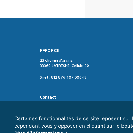
FFFORCE
23 chemin d'arcins,
33360 LATRESNE, Cellule 20
Siret : 812 876 407 00048
Contact :
Tél. : 05 47 74 09 04
Mail : contact@ffforce.fr
Certaines fonctionnalités de ce site reposent su
cependant vous y opposer en cliquant sur le bout
Horaires d’ouverture :