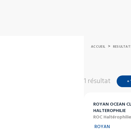
>
ACCUEIL
RESULTAT
1 résultat
+
ROYAN OCEAN C
HALTEROPHILIE
ROC Haltérophili
ROYAN