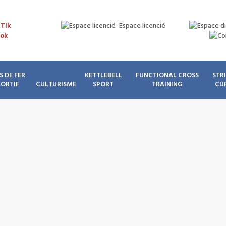
Espace licencié
S DE FER
KETTLEBELL
FUNCTIONAL CROSS
STR
PORTIF
CULTURISME
SPORT
TRAINING
CU