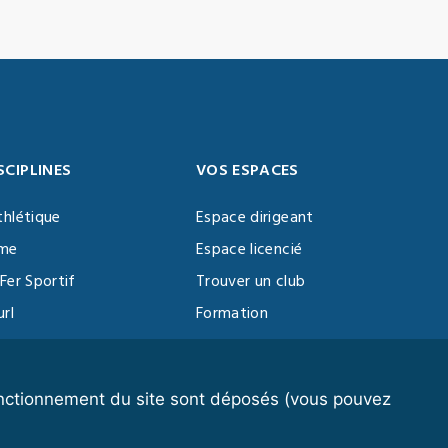
SCIPLINES
VOS ESPACES
thlétique
Espace dirigeant
sme
Espace licencié
Fer Sportif
Trouver un club
url
Formation
al Training
ll
fonctionnement du site sont déposés (vous pouvez