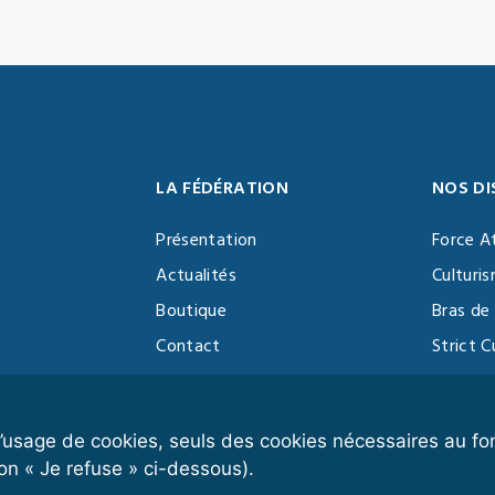
LA FÉDÉRATION
NOS DI
Présentation
Force A
Actualités
Culturi
Boutique
Bras de 
Contact
Strict C
Vidéothèque
Function
Devenir partenaire
Kettlebe
r l’usage de cookies, seuls des cookies nécessaires au 
on « Je refuse » ci-dessous).