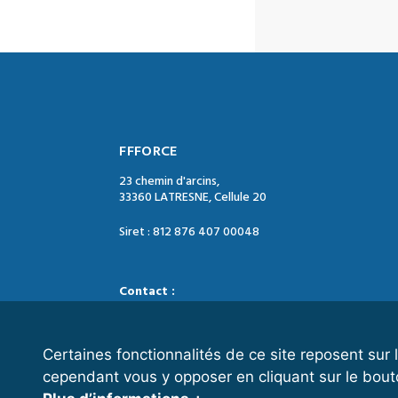
FFFORCE
23 chemin d'arcins,
33360 LATRESNE, Cellule 20
Siret : 812 876 407 00048
Contact :
Tél. : 05 47 74 09 04
Mail : contact@ffforce.fr
Certaines fonctionnalités de ce site reposent su
cependant vous y opposer en cliquant sur le bout
Horaires d’ouverture :