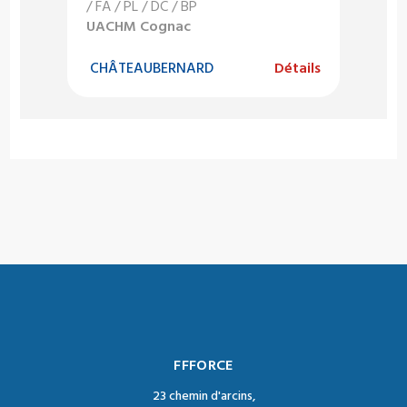
/ FA / PL / DC / BP
UACHM Cognac
CHÂTEAUBERNARD
Détails
FFFORCE
23 chemin d'arcins,