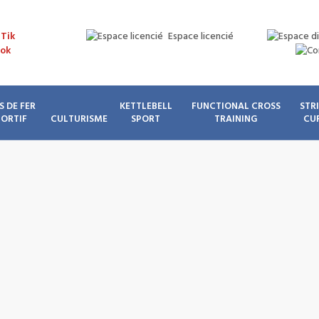
Espace licencié
S DE FER
KETTLEBELL
FUNCTIONAL CROSS
STR
PORTIF
CULTURISME
SPORT
TRAINING
CU