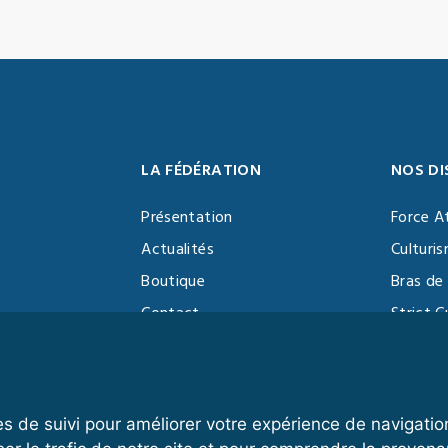
LA FÉDÉRATION
NOS DI
Présentation
Force A
Actualités
Culturi
Boutique
Bras de 
Contact
Strict C
Vidéothèque
Function
Devenir partenaire
Kettlebe
es de suivi pour améliorer votre expérience de navigatio