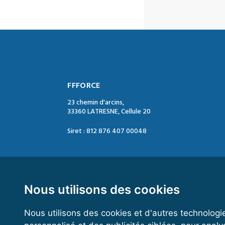
FFFORCE
23 chemin d'arcins,
33360 LATRESNE, Cellule 20
Siret : 812 876 407 00048
Contact :
Tél. : 05 47 74 09 04
Mail : contact@ffforce.fr
Nous utilisons des cookies
Nous utilisons des cookies et d'autres technologi
Horaires d’ouverture :