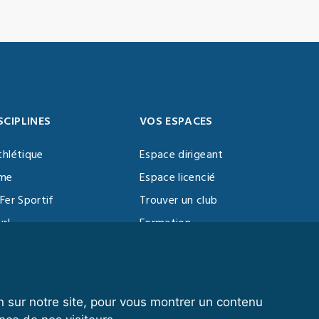
SCIPLINES
VOS ESPACES
thlétique
Espace dirigeant
sme
Espace licencié
Fer Sportif
Trouver un club
url
Formation
al Training
ll
n sur notre site, pour vous montrer un contenu