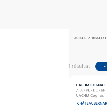
>
ACCUEIL
RESULTAT
1 résultat
+
UACHM COGNAC
/ FA / PL / DC / BP
UACHM Cognac
CHÂTEAUBERNA