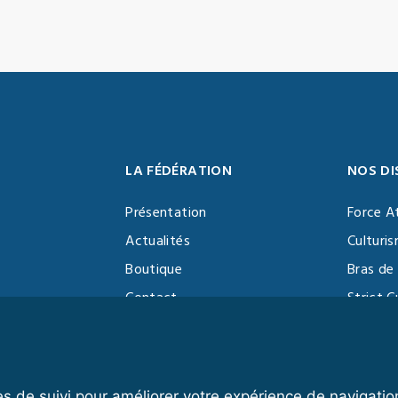
LA FÉDÉRATION
NOS DI
Présentation
Force A
Actualités
Culturi
Boutique
Bras de 
Contact
Strict C
Vidéothèque
Function
Devenir partenaire
Kettlebe
es de suivi pour améliorer votre expérience de navigatio