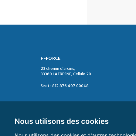
FFFORCE
23 chemin d'arcins,
33360 LATRESNE, Cellule 20
Siret : 812 876 407 00048
Contact :
Tél. : 05 47 74 09 04
Mail : contact@ffforce.fr
Nous utilisons des cookies
Nous utilisons des cookies et d'autres technologi