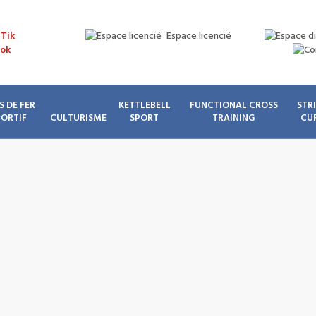
Espace licencié
S DE FER
KETTLEBELL
FUNCTIONAL CROSS
STR
PORTIF
CULTURISME
SPORT
TRAINING
CU