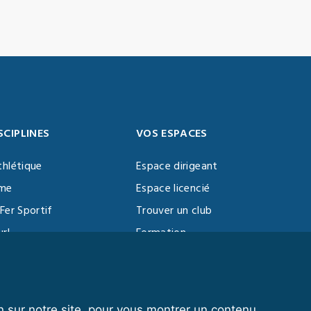
SCIPLINES
VOS ESPACES
thlétique
Espace dirigeant
sme
Espace licencié
Fer Sportif
Trouver un club
url
Formation
al Training
ll
n sur notre site, pour vous montrer un contenu