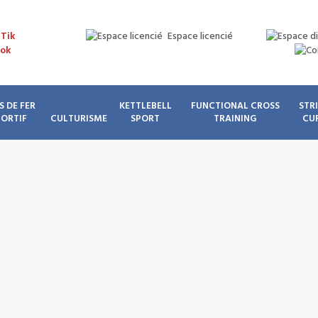
Espace licencié
S DE FER
KETTLEBELL
FUNCTIONAL CROSS
STR
PORTIF
CULTURISME
SPORT
TRAINING
CU