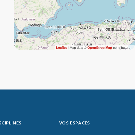
| Map data ©
contributors
Leaflet
OpenStreetMap
SCIPLINES
VOS ESPACES