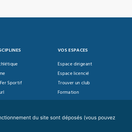
SCIPLINES
VOS ESPACES
thlétique
Espace dirigeant
sme
Espace licencié
Fer Sportif
Trouver un club
url
Formation
al Training
ll
fonctionnement du site sont déposés (vous pouvez