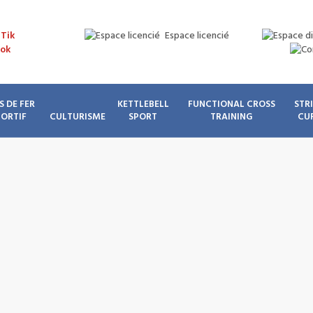
Espace licencié
S DE FER
KETTLEBELL
FUNCTIONAL CROSS
STR
PORTIF
CULTURISME
SPORT
TRAINING
CU