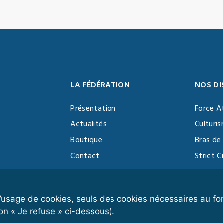
LA FÉDÉRATION
NOS DI
Présentation
Force A
Actualités
Culturi
Boutique
Bras de 
Contact
Strict C
Vidéothèque
Function
Devenir partenaire
Kettlebe
r l’usage de cookies, seuls des cookies nécessaires au 
on « Je refuse » ci-dessous).