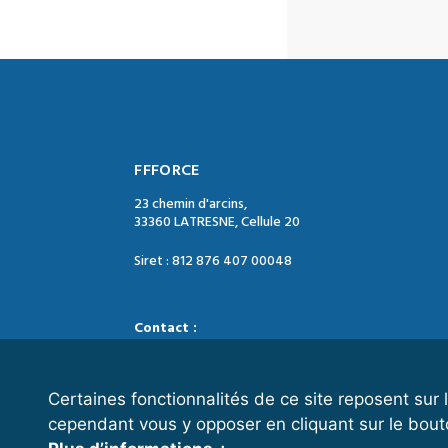
FFFORCE
23 chemin d'arcins,
33360 LATRESNE, Cellule 20
Siret : 812 876 407 00048
Contact :
Tél. : 05 47 74 09 04
Mail : contact@ffforce.fr
Certaines fonctionnalités de ce site reposent su
cependant vous y opposer en cliquant sur le bout
Horaires d’ouverture :