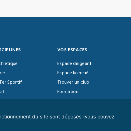
SCIPLINES
VOS ESPACES
thlétique
Espace dirigeant
sme
Espace licencié
Fer Sportif
Trouver un club
url
Formation
al Training
ll
fonctionnement du site sont déposés (vous pouvez