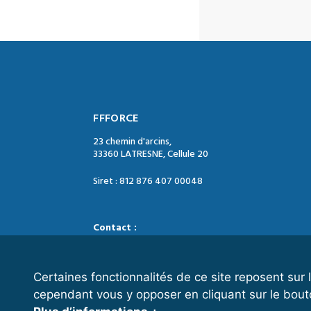
FFFORCE
23 chemin d'arcins,
33360 LATRESNE, Cellule 20
Siret : 812 876 407 00048
Contact :
Tél. : 05 47 74 09 04
Mail : contact@ffforce.fr
Certaines fonctionnalités de ce site reposent su
cependant vous y opposer en cliquant sur le bout
Horaires d’ouverture :