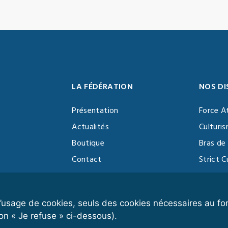
LA FÉDÉRATION
NOS DI
Présentation
Force A
Actualités
Culturi
Boutique
Bras de 
Contact
Strict C
Vidéothèque
Function
Devenir partenaire
Kettlebe
r l’usage de cookies, seuls des cookies nécessaires au 
on « Je refuse » ci-dessous).