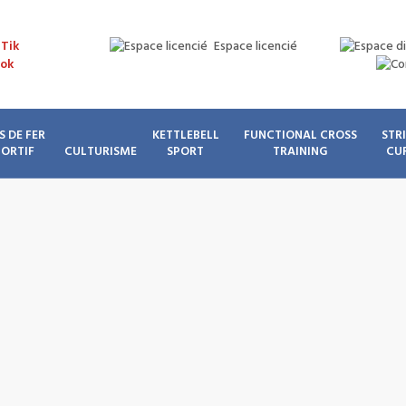
Espace licencié
S DE FER
KETTLEBELL
FUNCTIONAL CROSS
STR
PORTIF
CULTURISME
SPORT
TRAINING
CU