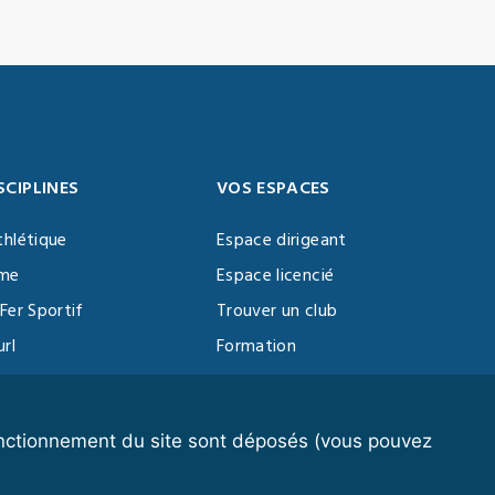
SCIPLINES
VOS ESPACES
thlétique
Espace dirigeant
sme
Espace licencié
Fer Sportif
Trouver un club
url
Formation
al Training
ll
fonctionnement du site sont déposés (vous pouvez