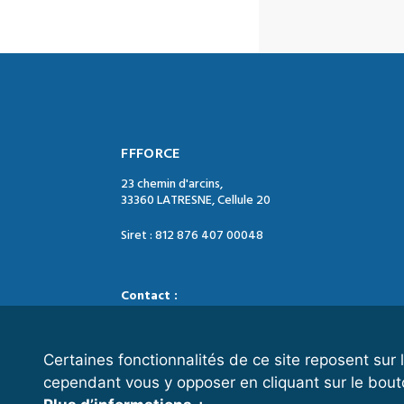
FFFORCE
23 chemin d'arcins,
33360 LATRESNE, Cellule 20
Siret : 812 876 407 00048
Contact :
Tél. : 05 47 74 09 04
Mail : contact@ffforce.fr
Certaines fonctionnalités de ce site reposent su
cependant vous y opposer en cliquant sur le bout
Horaires d’ouverture :