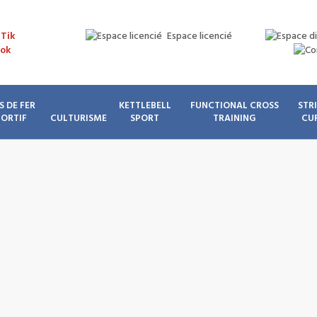
Espace licencié
S DE FER
KETTLEBELL
FUNCTIONAL CROSS
STR
PORTIF
CULTURISME
SPORT
TRAINING
CU