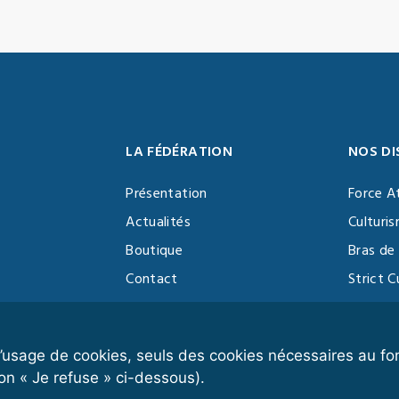
LA FÉDÉRATION
NOS DI
Présentation
Force A
Actualités
Culturi
Boutique
Bras de 
Contact
Strict C
Vidéothèque
Function
Devenir partenaire
Kettlebe
r l’usage de cookies, seuls des cookies nécessaires au 
on « Je refuse » ci-dessous).