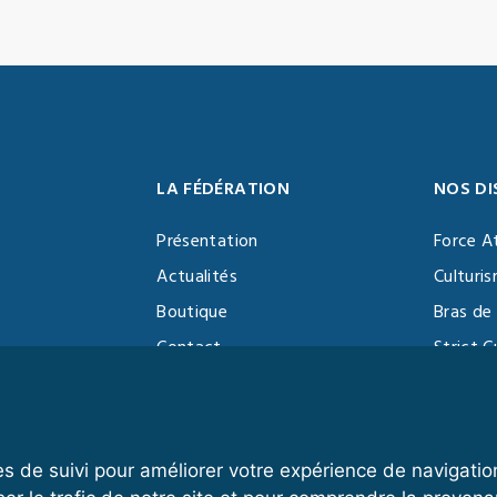
LA FÉDÉRATION
NOS DI
Présentation
Force A
Actualités
Culturi
Boutique
Bras de 
Contact
Strict C
Vidéothèque
Function
Devenir partenaire
Kettlebe
es de suivi pour améliorer votre expérience de navigatio