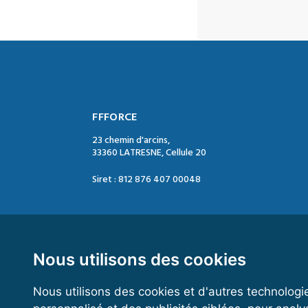
FFFORCE
23 chemin d'arcins,
33360 LATRESNE, Cellule 20
Siret : 812 876 407 00048
Contact :
Tél. : 05 47 74 09 04
Mail : contact@ffforce.fr
Nous utilisons des cookies
Nous utilisons des cookies et d'autres technologi
Horaires d’ouverture :