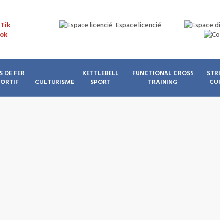
Espace licencié
S DE FER
KETTLEBELL
FUNCTIONAL CROSS
STR
PORTIF
CULTURISME
SPORT
TRAINING
CU