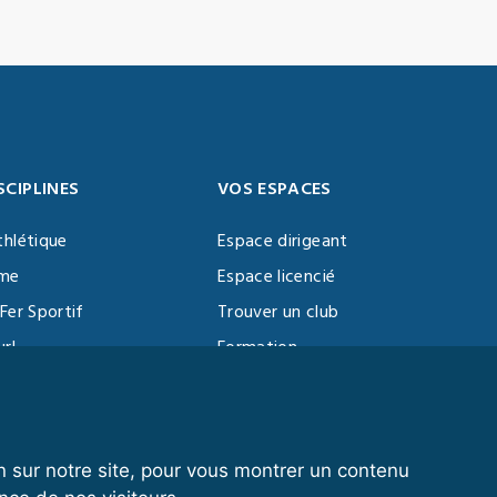
SCIPLINES
VOS ESPACES
thlétique
Espace dirigeant
sme
Espace licencié
Fer Sportif
Trouver un club
url
Formation
al Training
ll
n sur notre site, pour vous montrer un contenu