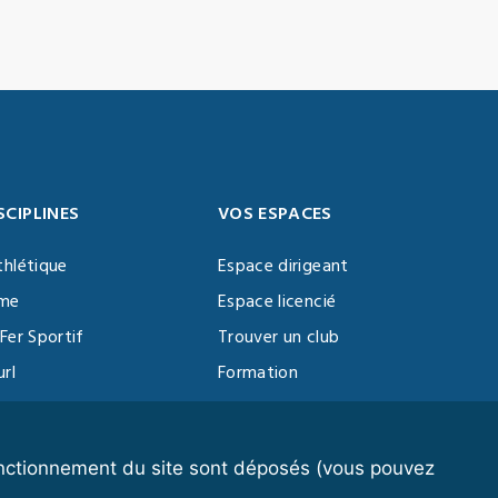
SCIPLINES
VOS ESPACES
thlétique
Espace dirigeant
sme
Espace licencié
Fer Sportif
Trouver un club
url
Formation
al Training
ll
fonctionnement du site sont déposés (vous pouvez