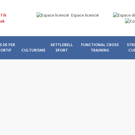
Espace licencié
S DE FER
KETTLEBELL
FUNCTIONAL CROSS
STR
PORTIF
CULTURISME
SPORT
TRAINING
CU