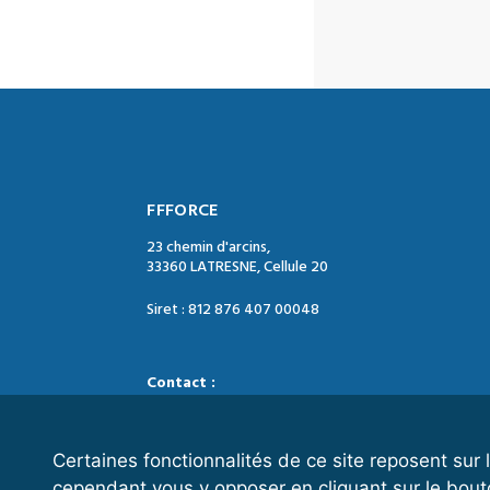
FFFORCE
23 chemin d'arcins,
33360 LATRESNE, Cellule 20
Siret : 812 876 407 00048
Contact :
Tél. : 05 47 74 09 04
Mail : contact@ffforce.fr
Certaines fonctionnalités de ce site reposent su
cependant vous y opposer en cliquant sur le bout