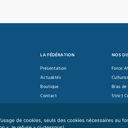
LA FÉDÉRATION
NOS DI
Présentation
Force A
Actualités
Culturi
Boutique
Bras de 
Contact
Strict C
Vidéothèque
Function
Devenir partenaire
Kettlebe
r l’usage de cookies, seuls des cookies nécessaires au 
on « Je refuse » ci-dessous).