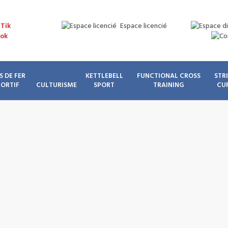
Espace licencié
S DE FER
KETTLEBELL
FUNCTIONAL CROSS
STR
PORTIF
CULTURISME
SPORT
TRAINING
CU