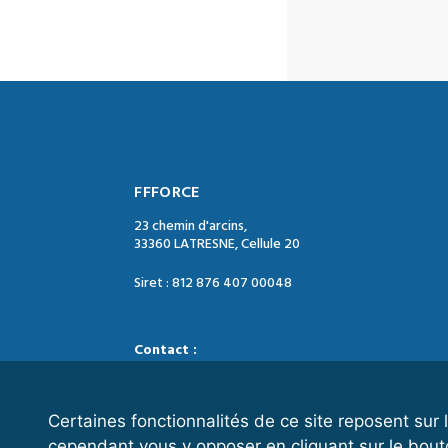
FFFORCE
23 chemin d'arcins,
33360 LATRESNE, Cellule 20
Siret : 812 876 407 00048
Contact :
Tél. : 05 47 74 09 04
Mail : contact@ffforce.fr
Certaines fonctionnalités de ce site reposent su
cependant vous y opposer en cliquant sur le bout