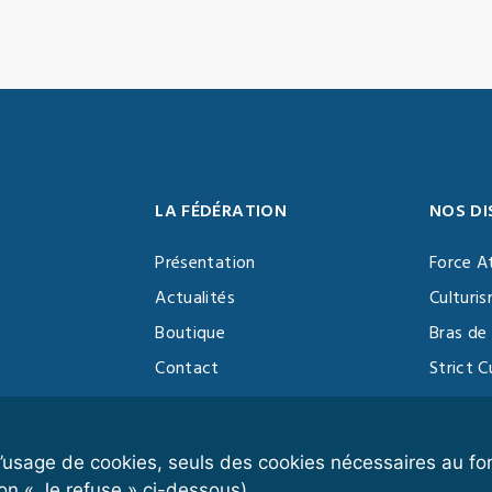
LA FÉDÉRATION
NOS DI
Présentation
Force A
Actualités
Culturi
Boutique
Bras de 
Contact
Strict C
Vidéothèque
Function
Devenir partenaire
Kettlebe
r l’usage de cookies, seuls des cookies nécessaires au 
on « Je refuse » ci-dessous).