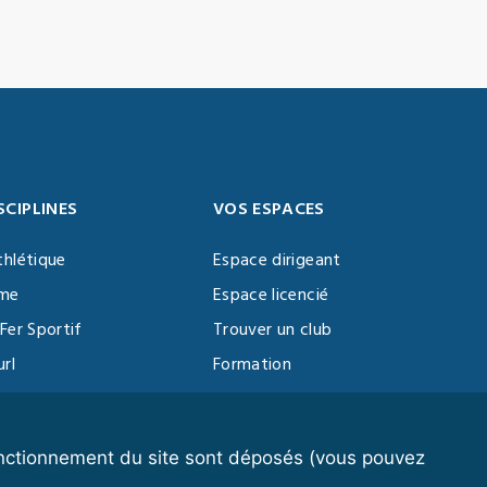
SCIPLINES
VOS ESPACES
thlétique
Espace dirigeant
sme
Espace licencié
Fer Sportif
Trouver un club
url
Formation
al Training
ll
fonctionnement du site sont déposés (vous pouvez