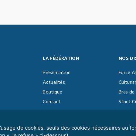
LA FÉDÉRATION
NOS DI
Présentation
Force A
Actualités
Culturi
Boutique
Bras de 
Contact
Strict C
Vidéothèque
Function
Devenir partenaire
Kettlebe
r l’usage de cookies, seuls des cookies nécessaires au 
on « Je refuse » ci-dessous).