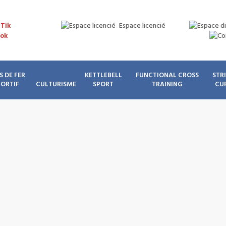
Espace licencié
S DE FER
KETTLEBELL
FUNCTIONAL CROSS
STR
PORTIF
CULTURISME
SPORT
TRAINING
CU