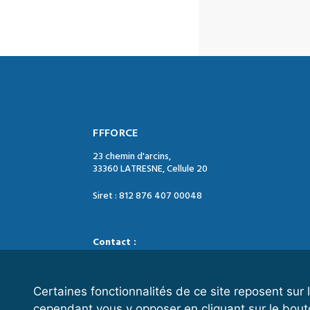
FFFORCE
23 chemin d'arcins,
33360 LATRESNE, Cellule 20
Siret : 812 876 407 00048
Contact :
Tél. : 05 47 74 09 04
Mail : contact@ffforce.fr
Certaines fonctionnalités de ce site reposent su
cependant vous y opposer en cliquant sur le bout