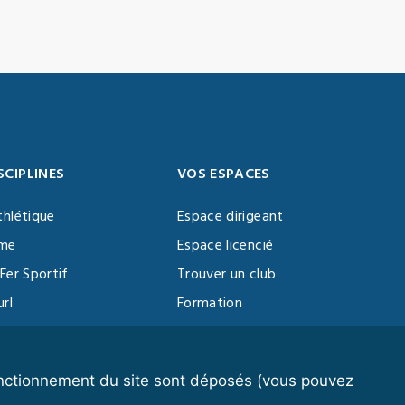
SCIPLINES
VOS ESPACES
thlétique
Espace dirigeant
sme
Espace licencié
Fer Sportif
Trouver un club
url
Formation
al Training
ll
fonctionnement du site sont déposés (vous pouvez