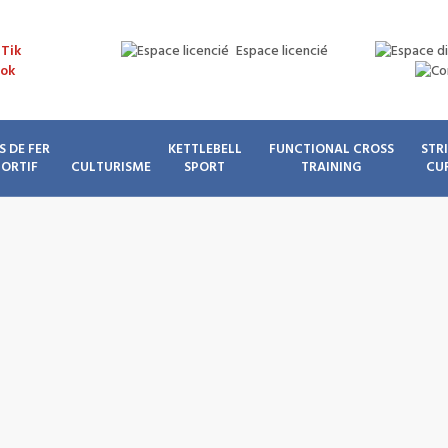
Espace licencié
S DE FER
KETTLEBELL
FUNCTIONAL CROSS
STR
PORTIF
CULTURISME
SPORT
TRAINING
CU