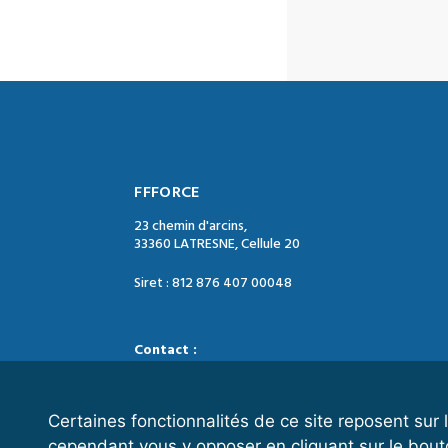
FFFORCE
23 chemin d'arcins,
33360 LATRESNE, Cellule 20
Siret : 812 876 407 00048
Contact :
Tél. : 05 47 74 09 04
Mail : contact@ffforce.fr
Certaines fonctionnalités de ce site reposent su
cependant vous y opposer en cliquant sur le bout