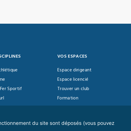
SCIPLINES
VOS ESPACES
thlétique
Espace dirigeant
sme
Espace licencié
Fer Sportif
Trouver un club
url
Formation
al Training
ll
fonctionnement du site sont déposés (vous pouvez