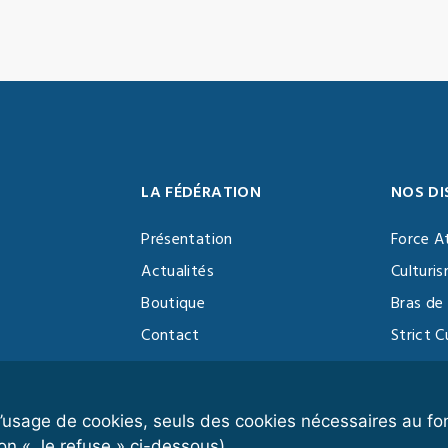
LA FÉDÉRATION
NOS DI
Présentation
Force A
Actualités
Culturi
Boutique
Bras de 
Contact
Strict C
Vidéothèque
Function
Devenir partenaire
Kettlebe
r l’usage de cookies, seuls des cookies nécessaires au 
on « Je refuse » ci-dessous).