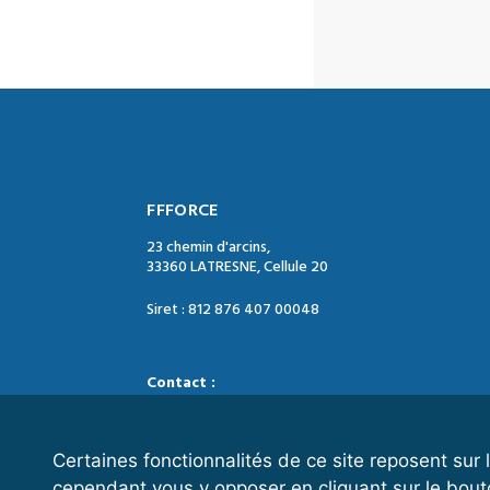
FFFORCE
23 chemin d'arcins,
33360 LATRESNE, Cellule 20
Siret : 812 876 407 00048
Contact :
Tél. : 05 47 74 09 04
Mail : contact@ffforce.fr
Certaines fonctionnalités de ce site reposent su
cependant vous y opposer en cliquant sur le bout