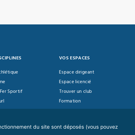
SCIPLINES
VOS ESPACES
thlétique
Espace dirigeant
sme
Espace licencié
Fer Sportif
Trouver un club
url
Formation
al Training
ll
fonctionnement du site sont déposés (vous pouvez