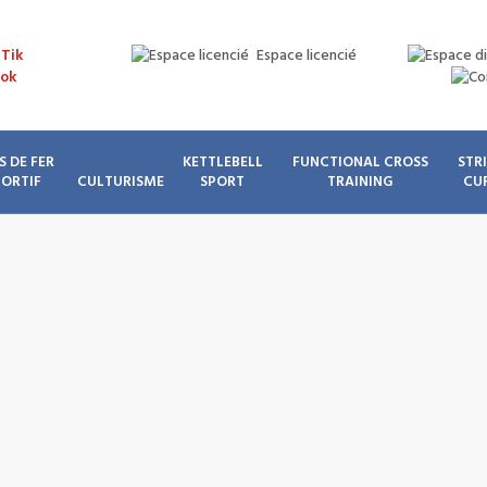
Espace licencié
S DE FER
KETTLEBELL
FUNCTIONAL CROSS
STR
PORTIF
CULTURISME
SPORT
TRAINING
CU