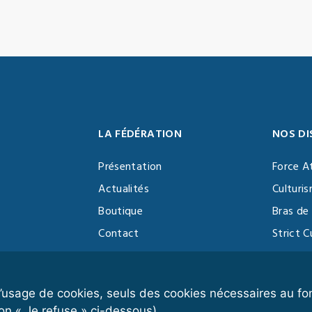
LA FÉDÉRATION
NOS DI
Présentation
Force A
Actualités
Culturi
Boutique
Bras de 
Contact
Strict C
Vidéothèque
Function
Devenir partenaire
Kettlebe
r l’usage de cookies, seuls des cookies nécessaires au 
on « Je refuse » ci-dessous).