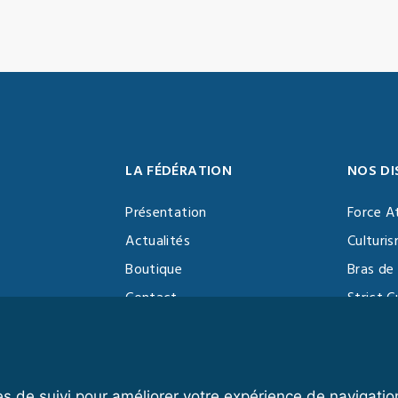
LA FÉDÉRATION
NOS DI
Présentation
Force A
Actualités
Culturi
Boutique
Bras de 
Contact
Strict C
Vidéothèque
Function
Devenir partenaire
Kettlebe
es de suivi pour améliorer votre expérience de navigatio