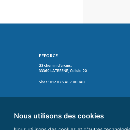
FFFORCE
23 chemin d'arcins,
33360 LATRESNE, Cellule 20
Siret : 812 876 407 00048
Contact :
Tél. : 05 47 74 09 04
Mail : contact@ffforce.fr
Nous utilisons des cookies
Nous utilisons des cookies et d'autres technologi