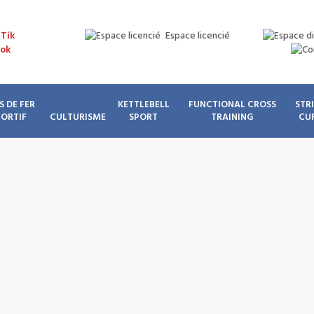
Espace licencié
S DE FER
KETTLEBELL
FUNCTIONAL CROSS
STR
PORTIF
CULTURISME
SPORT
TRAINING
CU