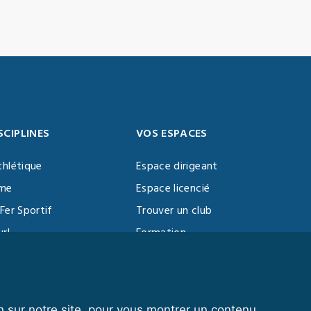
SCIPLINES
VOS ESPACES
thlétique
Espace dirigeant
sme
Espace licencié
Fer Sportif
Trouver un club
url
Formation
al Training
ll
n sur notre site, pour vous montrer un contenu