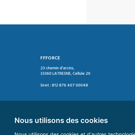
FFFORCE
23 chemin d'arcins,
33360 LATRESNE, Cellule 20
Siret : 812 876 407 00048
Contact :
Tél. : 05 47 74 09 04
Mail : contact@ffforce.fr
Nous utilisons des cookies
Nous utilisons des cookies et d'autres technologi