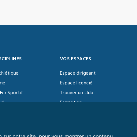
SCIPLINES
VOS ESPACES
thlétique
Espace dirigeant
sme
Espace licencié
Fer Sportif
Trouver un club
url
Formation
al Training
ll
n sur notre site, pour vous montrer un contenu