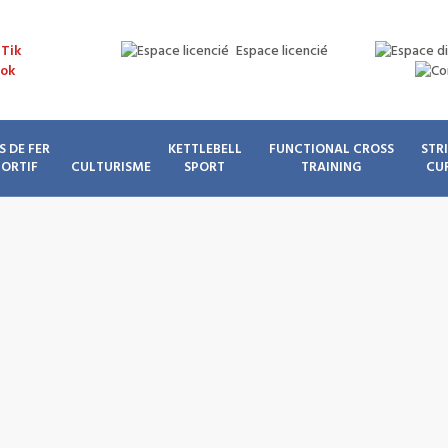
Espace licencié
S DE FER
KETTLEBELL
FUNCTIONAL CROSS
STR
PORTIF
CULTURISME
SPORT
TRAINING
CU