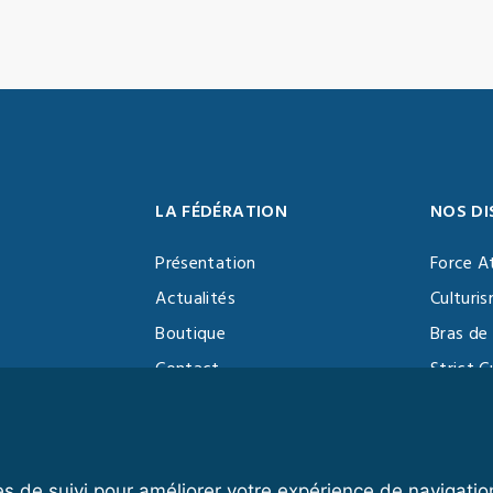
LA FÉDÉRATION
NOS DI
Présentation
Force A
Actualités
Culturi
Boutique
Bras de 
Contact
Strict C
Vidéothèque
Function
Devenir partenaire
Kettlebe
es de suivi pour améliorer votre expérience de navigatio