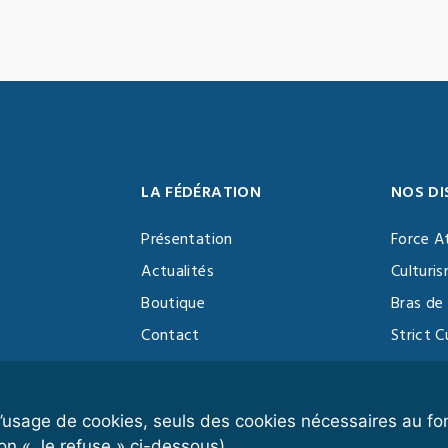
LA FÉDÉRATION
NOS DI
Présentation
Force A
Actualités
Culturi
Boutique
Bras de 
Contact
Strict C
Vidéothèque
Function
Devenir partenaire
Kettlebe
r l’usage de cookies, seuls des cookies nécessaires au 
on « Je refuse » ci-dessous).