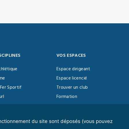
SCIPLINES
VOS ESPACES
thlétique
Espace dirigeant
sme
Espace licencié
Fer Sportif
Trouver un club
url
Formation
al Training
ll
fonctionnement du site sont déposés (vous pouvez