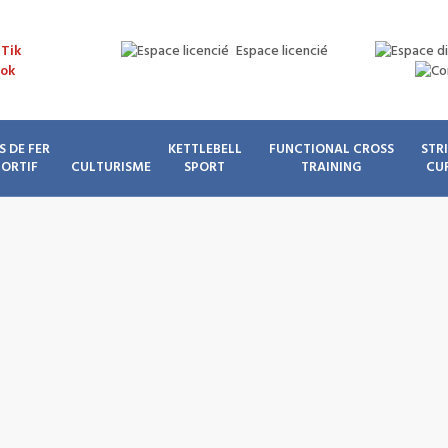
Espace licencié
S DE FER
KETTLEBELL
FUNCTIONAL CROSS
STR
PORTIF
CULTURISME
SPORT
TRAINING
CU