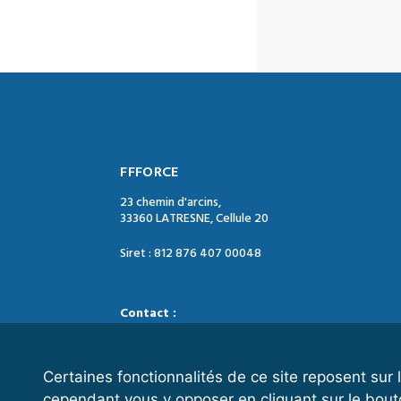
FFFORCE
23 chemin d'arcins,
33360 LATRESNE, Cellule 20
Siret : 812 876 407 00048
Contact :
Tél. : 05 47 74 09 04
Mail : contact@ffforce.fr
Certaines fonctionnalités de ce site reposent su
cependant vous y opposer en cliquant sur le bout