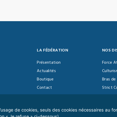
LA FÉDÉRATION
NOS DI
Présentation
Force A
Actualités
Culturi
Boutique
Bras de 
Contact
Strict C
Vidéothèque
Function
Devenir partenaire
Kettlebe
r l’usage de cookies, seuls des cookies nécessaires au 
on « Je refuse » ci-dessous).