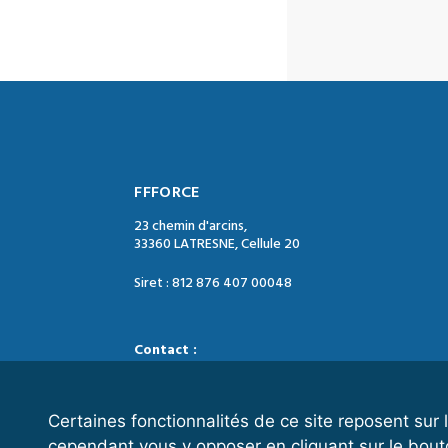
FFFORCE
23 chemin d'arcins,
33360 LATRESNE, Cellule 20
Siret : 812 876 407 00048
Contact :
Tél. : 05 47 74 09 04
Mail : contact@ffforce.fr
Certaines fonctionnalités de ce site reposent su
cependant vous y opposer en cliquant sur le bout