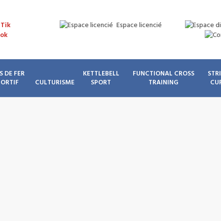
Espace licencié
S DE FER
KETTLEBELL
FUNCTIONAL CROSS
STR
PORTIF
CULTURISME
SPORT
TRAINING
CU