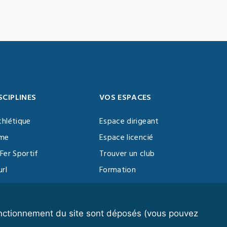
SCIPLINES
VOS ESPACES
thlétique
Espace dirigeant
sme
Espace licencié
Fer Sportif
Trouver un club
url
Formation
al Training
ll
fonctionnement du site sont déposés (vous pouvez